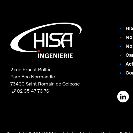
HIS
No
Nos
Car
Act
2 rue Ernest Bollée
Co
Parc Eco Normandie
76430 Saint Romain de Colbosc
02 35 47 76 76