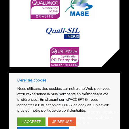
Gérer les cookies
Nous utilisons des cookies sur notre site Web pour vous
offrir l'expérience la plus pertinente en mémorisant vos
préférences. En cliquant sur «J'ACCEPTE», vous
consentez à l'utilisation de TOUS les cookies. En savoir
plus sur notre
politique de confidentialité
.
Copyright © 2021 HISA Ingénierie -
Mentions légales
-
Politique de confidentialité
-
Gérer les cookies
-
J'ACCEPTE
JE REFUSE
Conception & réalisation