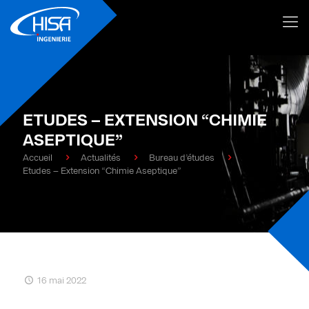
ETUDES – EXTENSION “CHIMIE
ASEPTIQUE”
Accueil
Actualités
Bureau d’études
Etudes – Extension “Chimie Aseptique”
16 mai 2022